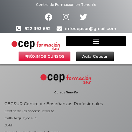
Centro de Formación en Tenerife
922 393 692
infocepsur@gmail.com
Estudiar en CEPSUR
Agencia de colocación
PRÓXIMOS CURSOS
Aula Cepsur
Cursos Tenerife
CEPSUR Centro de Enseñanzas Profesionales
Centro de Formación Tenerife
Calle Arguayoda, 3
38611