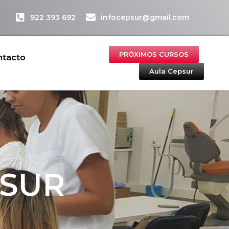
922 393 692
infocepsur@gmail.com
PRÓXIMOS CURSOS
ntacto
Aula Cepsur
PSUR