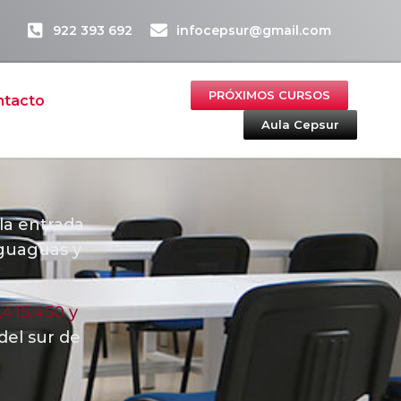
922 393 692
infocepsur@gmail.com
PRÓXIMOS CURSOS
ntacto
Aula Cepsur
 la entrada
 guaguas y
,415,450 y
del sur de