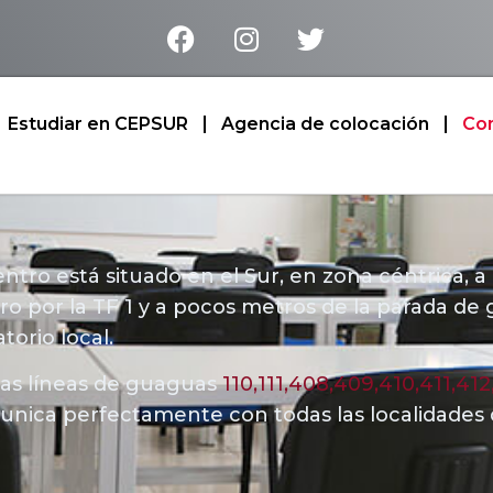
Estudiar en CEPSUR
Agencia de colocación
Co
ntro está situado en el Sur, en zona céntrica, a
dro por la TF 1 y a pocos metros de la parada de
torio local.
las líneas de guaguas
110,111,408,409,410,411,412
nica perfectamente con todas las localidades 