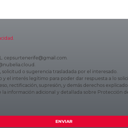
acidad.
L. cepsurtenerife@gmail.com.
@nubelia.cloud.
 solicitud o sugerencia trasladada por el interesado.
y el interés legítimo para poder dar respuesta a lo solic
o, rectificación, supresión, y demás derechos explicados
 la información adicional y detallada sobre Protección 
ENVIAR