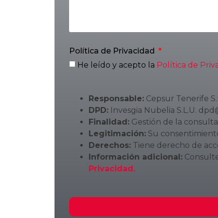
Política de Privacidad
He leído y acepto la
Política de Priv
Responsable:
Cepsur Tenerife S.
DPD:
Invesgia Nubelia S.L.U. dpd
Finalidad:
Gestión de la consulta,
Legitimación:
Su consentimiento 
Derechos:
Tiene derecho de acces
Información adicional:
Consulte
Privacidad.