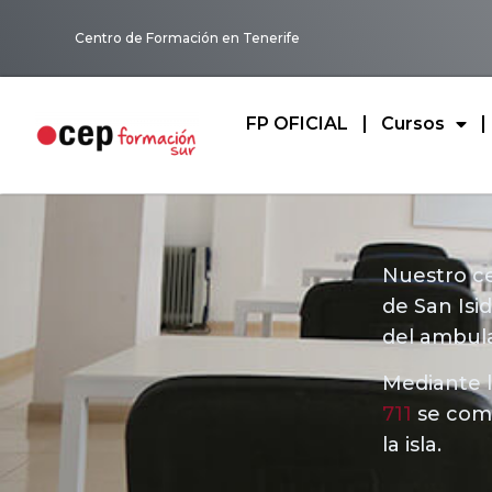
Centro de Formación en Tenerife
FP OFICIAL
Cursos
Nuestro ce
de San Isi
del ambula
Mediante 
711
se comu
la isla.