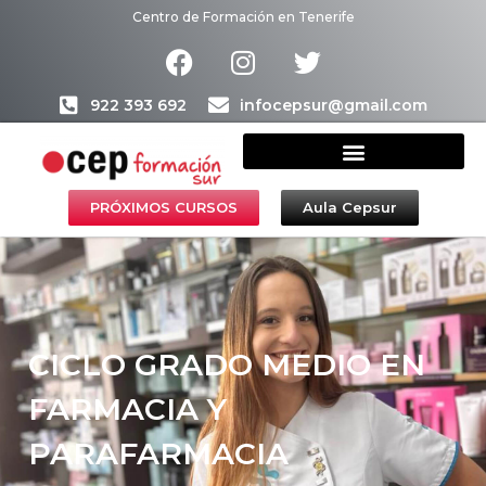
Centro de Formación en Tenerife
922 393 692
infocepsur@gmail.com
Estudiar en CEPSUR
Agencia de colocación
PRÓXIMOS CURSOS
Aula Cepsur
CICLO GRADO MEDIO EN
FARMACIA Y
PARAFARMACIA