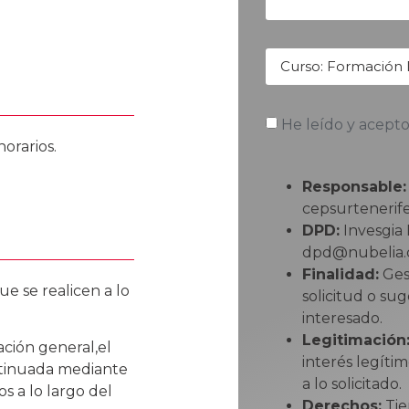
He leído y acepto
orarios.
Responsable:
cepsurtenerif
DPD:
Invesgia 
dpd@nubelia.
Finalidad:
Gest
ue se realicen
a lo
solicitud o su
interesado.
Legitimación
ción general,
el
interés legíti
ntinuada
mediante
a lo solicitado.
ios
a lo largo del
Derechos:
Tie