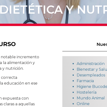
IETÉTICA Y NUT
CURSO
Nues
n notable incremento
a la alimentación y
Administración
 y nutrición.
Bienestar y Sal
Desempleados
 correcta
Farmacia
 la educación en ese
Higiene Bucode
Hostelería
Mundo Animal
ón expuesta con
Online
eas claras a aquellas