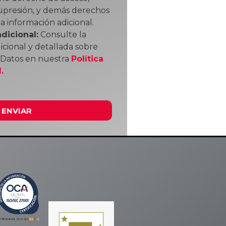
 supresión, y demás derechos
a información adicional.
dicional:
Consulte la
icional y detallada sobre
 Datos en nuestra
Política
.
ENVIAR