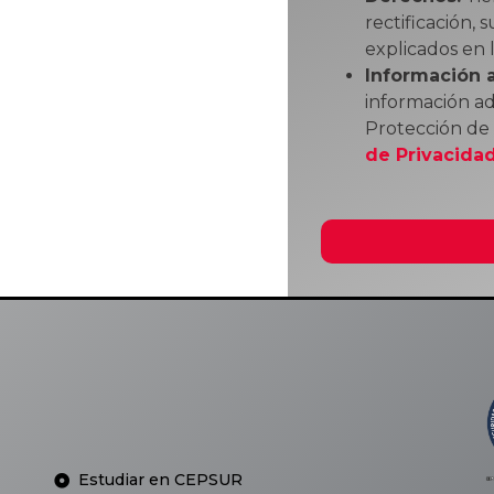
rectificación,
explicados en l
Información a
información ad
Protección de
de Privacidad
Estudiar en CEPSUR