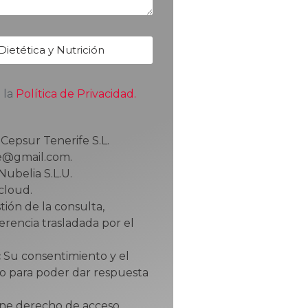
 la
Política de Privacidad.
Cepsur Tenerife S.L.
e@gmail.com.
Nubelia S.L.U.
cloud.
ión de la consulta,
gerencia trasladada por el
:
Su consentimiento y el
mo para poder dar respuesta
ne derecho de acceso,