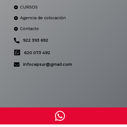
CURSOS
Agencia de colocación
Contacto
922 393 692
620 073 492
infocepsur@gmail.com
Calidad
C