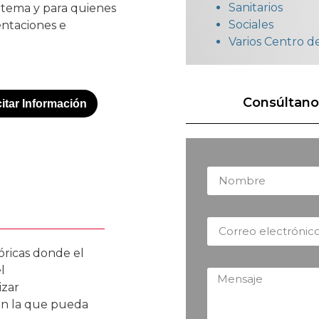
Sanitarios
 tema y para quienes
Sociales
entaciones e
Varios Centro d
Consúltano
citar Información
eóricas donde
el
l
izar
 en la que pueda