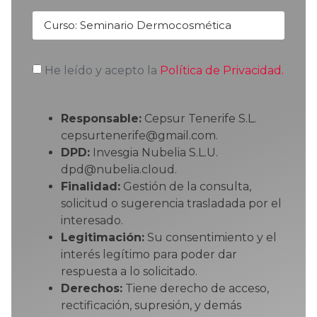
He leído y acepto la
Política de Privacidad.
Responsable:
Cepsur Tenerife S.L.
cepsurtenerife@gmail.com.
DPD:
Invesgia Nubelia S.L.U.
dpd@nubelia.cloud.
Finalidad:
Gestión de la consulta,
solicitud o sugerencia trasladada por el
interesado.
Legitimación:
Su consentimiento y el
interés legítimo para poder dar
respuesta a lo solicitado.
Derechos:
Tiene derecho de acceso,
rectificación, supresión, y demás