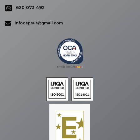
620 073 492
infocepsur@gmail.com